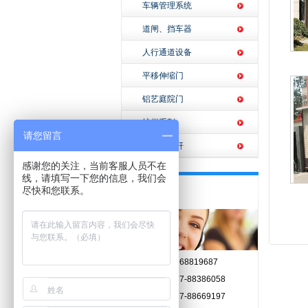
车辆管理系统
道闸、挡车器
人行通道设备
平移伸缩门
铝艺庭院门
护栏系列
请您留言
不锈钢旗杆
感谢您的关注，当前客服人员不在
线，请填写一下您的信息，我们会
联系我们
尽快和您联系。
手 机：13968819687
电 话：0577-88386058
传 真：0577-88669197