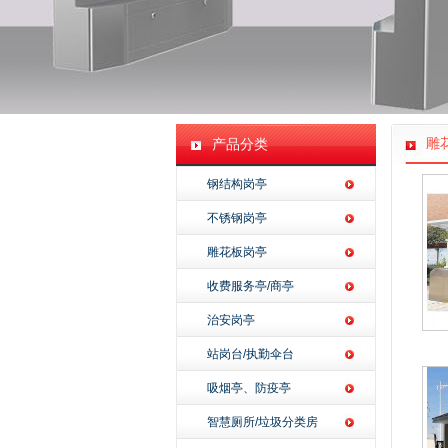
雕
产品分类
钢结构岗亭
不锈钢岗亭
雕花板岗亭
收费服务亭/商亭
治安岗亭
站岗台/执勤伞台
吸烟亭、防疫亭
智慧厕所/垃圾分类房